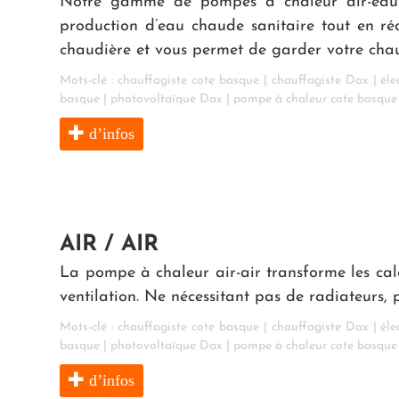
Notre gamme de pompes à chaleur air-eau u
production d’eau chaude sanitaire tout en r
chaudière et vous permet de garder votre chau
Mots-clé :
chauffagiste cote basque
|
chauffagiste Dax
|
éle
basque
|
photovoltaïque Dax
|
pompe à chaleur cote basque
d’infos
AIR / AIR
La pompe à chaleur air-air transforme les calo
ventilation. Ne nécessitant pas de radiateurs, 
Mots-clé :
chauffagiste cote basque
|
chauffagiste Dax
|
éle
basque
|
photovoltaïque Dax
|
pompe à chaleur cote basque
d’infos