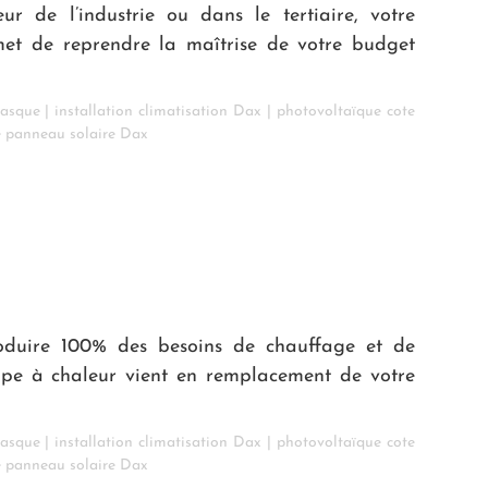
ur de l’industrie ou dans le tertiaire, votre
rmet de reprendre la maîtrise de votre budget
basque
|
installation climatisation Dax
|
photovoltaïque cote
e panneau solaire Dax
oduire 100% des besoins de chauffage et de
mpe à chaleur vient en remplacement de votre
basque
|
installation climatisation Dax
|
photovoltaïque cote
e panneau solaire Dax