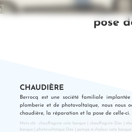
pose d
CHAUDIÈRE
Berrocq est une société familiale implantée
plomberie et de photovoltaïque, nous nous oc
chaudière, la réparation et la pose de celle-ci.
Mots-clé :
chauffagiste cote basque
|
chauffagiste Dax
|
éle
basque
|
photovoltaïque Dax
|
pompe à chaleur cote basque