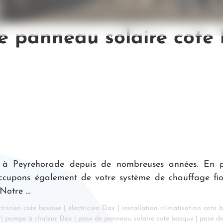
e panneau solaire cote
 à Peyrehorade depuis de nombreuses années. En plu
cupons également de votre système de chauffage fiou
 Notre …
ctricien cote basque
|
électricien Dax
|
installation climatisation cote 
|
pompe à chaleur Dax
|
pose de panneau solaire cote basque
|
pose d