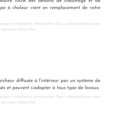
oduire 100% des besoins de chauffage et de
mpe à chaleur vient en remplacement de votre
basque
|
installation climatisation Dax
|
photovoltaïque cote
e panneau solaire Dax
icheur diffusée à l’intérieur par un système de
sés et peuvent s’adapter à tous type de locaux.
basque
|
installation climatisation Dax
|
photovoltaïque cote
e panneau solaire Dax