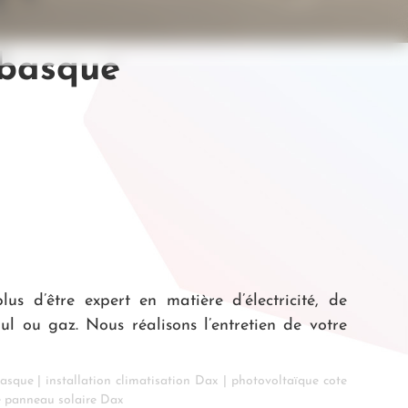
 basque
s d’être expert en matière d’électricité, de
l ou gaz. Nous réalisons l’entretien de votre
basque
|
installation climatisation Dax
|
photovoltaïque cote
e panneau solaire Dax