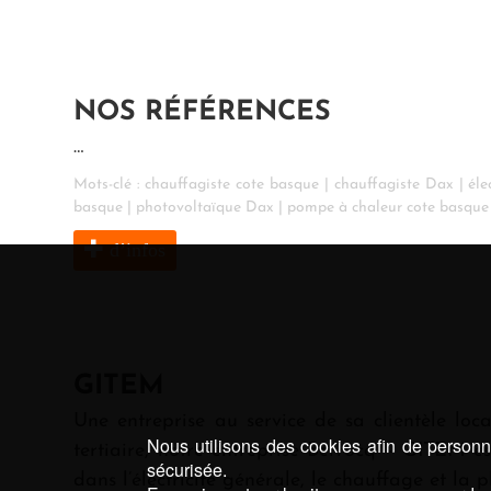
NOS RÉFÉRENCES
…
Mots-clé :
chauffagiste cote basque
|
chauffagiste Dax
|
éle
basque
|
photovoltaïque Dax
|
pompe à chaleur cote basque
d’infos
GITEM
Une entreprise au service de sa clientèle loca
Nous utilisons des cookies afin de personna
tertiaire, notre entreprise Berrocq – GITEM e
sécurisée.
dans l’électricité générale, le chauffage et la 