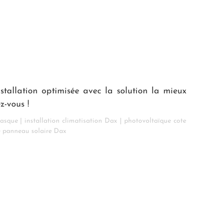
stallation optimisée avec la solution la mieux
z-vous !
basque
|
installation climatisation Dax
|
photovoltaïque cote
e panneau solaire Dax