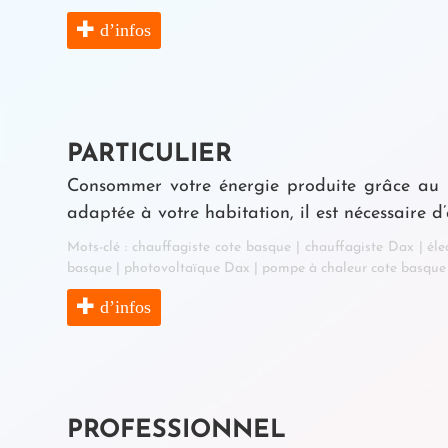
d’infos
PARTICULIER
Consommer votre énergie produite grâce au pho
adaptée à votre habitation, il est nécessaire 
Mots-clé :
chauffagiste cote basque
|
chauffagiste Dax
|
éle
basque
|
photovoltaïque Dax
|
pompe à chaleur cote basque
d’infos
PROFESSIONNEL