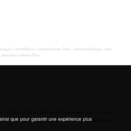
basque
|
installation climatisation Dax
|
photovoltaïque cote
e panneau solaire Dax
 collectivités et des professionnels du secteur
 ainsi que pour garantir une expérience plus
des, en région Nouvelle-Aquitaine. Spécialisés