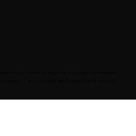
basque
|
installation climatisation Dax
|
photovoltaïque cote
e panneau solaire Dax
domestique, notre entreprise s’occupe également
, clinique…), en assurant performance et qualité
basque
|
installation climatisation Dax
|
photovoltaïque cote
e panneau solaire Dax