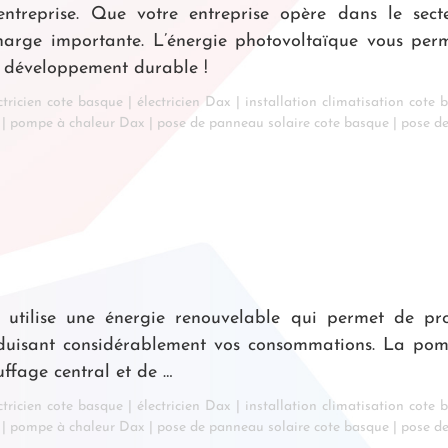
ntreprise. Que votre entreprise opère dans le secte
charge importante. L’énergie photovoltaïque vous pe
de développement durable !
ctricien cote basque
|
électricien Dax
|
installation climatisation cote 
|
pompe à chaleur Dax
|
pose de panneau solaire cote basque
|
pose d
tilise une énergie renouvelable qui permet de pr
éduisant considérablement vos consommations. La po
ffage central et de …
ctricien cote basque
|
électricien Dax
|
installation climatisation cote 
|
pompe à chaleur Dax
|
pose de panneau solaire cote basque
|
pose d