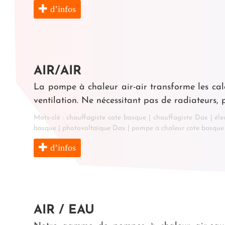
d’infos
AIR/AIR
La pompe à chaleur air-air transforme les calo
ventilation. Ne nécessitant pas de radiateurs, 
Mots-clé :
chauffagiste cote basque
|
chauffagiste Dax
|
éle
basque
|
photovoltaïque Dax
|
pompe à chaleur cote basque
d’infos
AIR / EAU