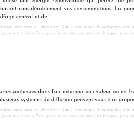
tilise une énergie renouvelable qui permet de pr
éduisant considérablement vos consommations. La po
ffage central et de …
ctricien cote basque
|
électricien Dax
|
installation climatisation cote 
|
pompe à chaleur Dax
|
pose de panneau solaire cote basque
|
pose d
ries contenues dans l’air extérieur en chaleur ou en fra
plusieurs systèmes de diffusion peuvent vous être propo
ctricien cote basque
|
électricien Dax
|
installation climatisation cote 
|
pompe à chaleur Dax
|
pose de panneau solaire cote basque
|
pose d