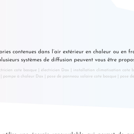
ries contenues dans l’air extérieur en chaleur ou en fra
plusieurs systèmes de diffusion peuvent vous être propo
ctricien cote basque
|
électricien Dax
|
installation climatisation cote 
|
pompe à chaleur Dax
|
pose de panneau solaire cote basque
|
pose d