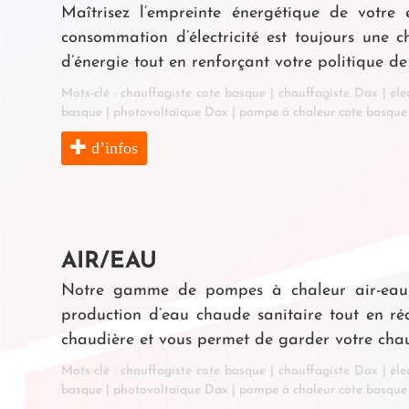
Maîtrisez l’empreinte énergétique de votre e
consommation d’électricité est toujours une 
d’énergie tout en renforçant votre politique 
Mots-clé :
chauffagiste cote basque
|
chauffagiste Dax
|
éle
basque
|
photovoltaïque Dax
|
pompe à chaleur cote basque
d’infos
AIR/EAU
Notre gamme de pompes à chaleur air-eau u
production d’eau chaude sanitaire tout en r
chaudière et vous permet de garder votre chau
Mots-clé :
chauffagiste cote basque
|
chauffagiste Dax
|
éle
basque
|
photovoltaïque Dax
|
pompe à chaleur cote basque