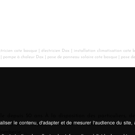
ctricien cote basque
|
électricien Dax
|
installation climatisation cote 
|
pompe à chaleur Dax
|
pose de panneau solaire cote basque
|
pose d
le depuis 50 ans À la disposition des particuliers, des
liser le contenu, d'adapter et de mesurer l'audience du site,
st implantée depuis 1998 dans le département des Lan
plomberie, …