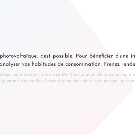
tovoltaïque, c’est possible. Pour bénéficier d’une in
d’analyser vos habitudes de consommation. Prenez rende
ctricien cote basque
|
électricien Dax
|
installation climatisation cote 
|
pompe à chaleur Dax
|
pose de panneau solaire cote basque
|
pose d