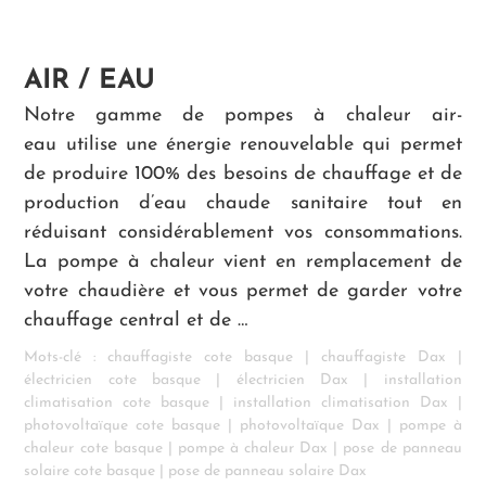
AIR / EAU
Notre gamme de pompes à chaleur air-
eau utilise une énergie renouvelable qui permet
de produire 100% des besoins de chauffage et de
production d’eau chaude sanitaire tout en
réduisant considérablement vos consommations.
La pompe à chaleur vient en remplacement de
votre chaudière et vous permet de garder votre
chauffage central et de …
Mots-clé :
chauffagiste cote basque
|
chauffagiste Dax
|
électricien cote basque
|
électricien Dax
|
installation
climatisation cote basque
|
installation climatisation Dax
|
photovoltaïque cote basque
|
photovoltaïque Dax
|
pompe à
chaleur cote basque
|
pompe à chaleur Dax
|
pose de panneau
solaire cote basque
|
pose de panneau solaire Dax