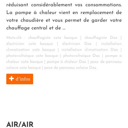
réduisant considérablement vos consommations.
La pompe à chaleur vient en remplacement de
votre chaudière et vous permet de garder votre
chauffage central et de …
Mots-clé :
chauffagiste cote basque
|
chauffagiste Dax
|
électricien cote basque
|
électricien Dax
|
installation
climatisation cote basque
|
installation climatisation Dax
|
photovoltaïque cote basque
|
photovoltaïque Dax
|
pompe à
chaleur cote basque
|
pompe à chaleur Dax
|
pose de panneau
solaire cote basque
|
pose de panneau solaire Dax
d’infos
AIR/AIR