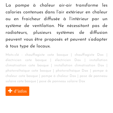
La pompe à chaleur air-air transforme les
calories contenues dans l’air extérieur en chaleur
ou en fraicheur diffusée à l’intérieur par un
système de ventilation. Ne nécessitant pas de
radiateurs, plusieurs systèmes de diffusion
peuvent vous être proposés et peuvent s’adapter
à tous type de locaux.
Mots-clé :
chauffagiste cote basque
|
chauffagiste Dax
|
électricien cote basque
|
électricien Dax
|
installation
climatisation cote basque
|
installation climatisation Dax
|
photovoltaïque cote basque
|
photovoltaïque Dax
|
pompe à
chaleur cote basque
|
pompe à chaleur Dax
|
pose de panneau
solaire cote basque
|
pose de panneau solaire Dax
d’infos