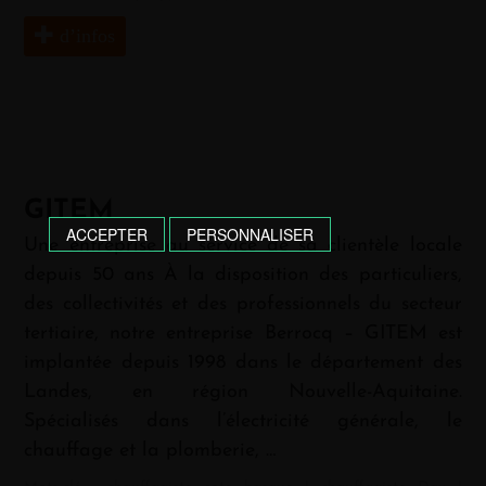
d’infos
GITEM
ACCEPTER
PERSONNALISER
Une entreprise au service de sa clientèle locale
depuis 50 ans À la disposition des particuliers,
des collectivités et des professionnels du secteur
tertiaire, notre entreprise Berrocq – GITEM est
implantée depuis 1998 dans le département des
Landes, en région Nouvelle-Aquitaine.
Spécialisés dans l’électricité générale, le
chauffage et la plomberie, …