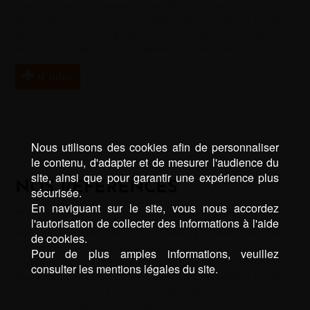
climatisation cote basque
|
installation climatisation Dax
|
photovoltaïque cote basque
|
photovoltaïque Dax
|
pompe à
chaleur cote basque
|
pompe à chaleur Dax
|
pose de panneau
solaire cote basque
|
pose de panneau solaire Dax
d’infos
Nous utilisons des cookies afin de personnaliser
le contenu, d'adapter et de mesurer l'audience du
site, ainsi que pour garantir une expérience plus
NOS RÉFÉRENCES
sécurisée.
En naviguant sur le site, vous nous accordez
…
l'autorisation de collecter des informations à l'aide
Mots-clé :
chauffagiste cote basque
|
chauffagiste Dax
|
de cookies.
électricien cote basque
|
électricien Dax
|
installation
Pour de plus amples informations, veuillez
climatisation cote basque
|
installation climatisation Dax
|
consulter les mentions légales du site.
photovoltaïque cote basque
|
photovoltaïque Dax
|
pompe à
chaleur cote basque
|
pompe à chaleur Dax
|
pose de panneau
solaire cote basque
|
pose de panneau solaire Dax