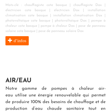
Mots-clé :
chauffagiste cote basque
|
chauffagiste Dax
|
électricien cote basque
|
électricien Dax
|
installation
climatisation cote basque
|
installation climatisation Dax
|
photovoltaïque cote basque
|
photovoltaïque Dax
|
pompe à
chaleur cote basque
|
pompe à chaleur Dax
|
pose de panneau
solaire cote basque
|
pose de panneau solaire Dax
d’infos
AIR/EAU
Notre gamme de pompes à chaleur air-
eau utilise une énergie renouvelable qui permet
de produire 100% des besoins de chauffage et de
production d’eau chaude sanitaire tout en