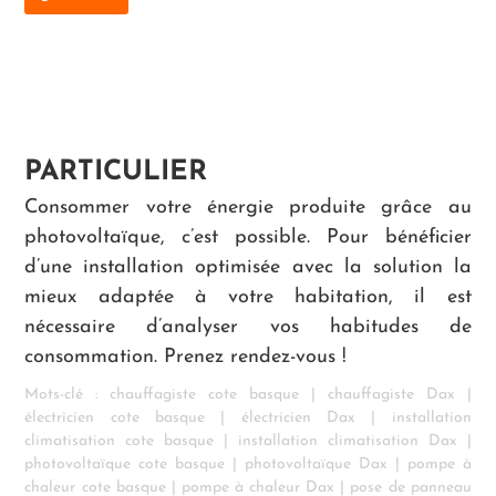
PARTICULIER
Consommer votre énergie produite grâce au
photovoltaïque, c’est possible. Pour bénéficier
d’une installation optimisée avec la solution la
mieux adaptée à votre habitation, il est
nécessaire d’analyser vos habitudes de
consommation. Prenez rendez-vous !
Mots-clé :
chauffagiste cote basque
|
chauffagiste Dax
|
électricien cote basque
|
électricien Dax
|
installation
climatisation cote basque
|
installation climatisation Dax
|
photovoltaïque cote basque
|
photovoltaïque Dax
|
pompe à
chaleur cote basque
|
pompe à chaleur Dax
|
pose de panneau