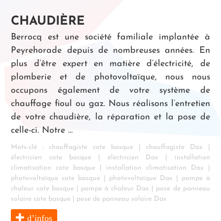
CHAUDIÈRE
Berrocq est une société familiale implantée à
Peyrehorade depuis de nombreuses années. En
plus d’être expert en matière d’électricité, de
plomberie et de photovoltaïque, nous nous
occupons également de votre système de
chauffage fioul ou gaz. Nous réalisons l’entretien
de votre chaudière, la réparation et la pose de
celle-ci. Notre …
Mots-clé :
chauffagiste cote basque
|
chauffagiste Dax
|
électricien cote basque
|
électricien Dax
|
installation
climatisation cote basque
|
installation climatisation Dax
|
photovoltaïque cote basque
|
photovoltaïque Dax
|
pompe à
chaleur cote basque
|
pompe à chaleur Dax
|
pose de panneau
solaire cote basque
|
pose de panneau solaire Dax
d’infos